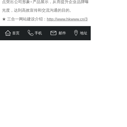
点突出公司形象+产品展示，从而提升企业品牌曝
光度，达到高效宣传和交流沟通的目的。
http://www.hkwww.cn/3
★ 三合一网站建设介绍：
首页
手机
邮件
地址
世纪前线专注企业建站+百度推广包年套餐，如果
您有做网站需求：百度包年推广/中文关键词包年
推广/产品推广包年等，欢迎随时与我们联系：
0755-89813760，谢谢！
上一个：
产品包年推广,关键词包年推广,定做品牌公司官网
下一个：
360包年推广,搜索引擎快照推广,网页快照包年推广